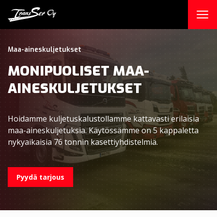
Skip
to
content
Maa-aineskuljetukset
MONIPUOLISET MAA-
AINESKULJETUKSET
Hoidamme kuljetuskalustollamme kattavasti erilaisia
maa-aineskuljetuksia. Käytössämme on 5 kappaletta
nykyaikaisia 76 tonnin kasettiyhdistelmiä.
Pyydä tarjous