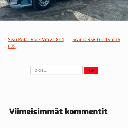
A
Sisu Polar Rock Vm.21 8×4
Scania R580 6×4 vm.15
625
r
t
Haku:
i
k
k
e
Viimeisimmät kommentit
l
i