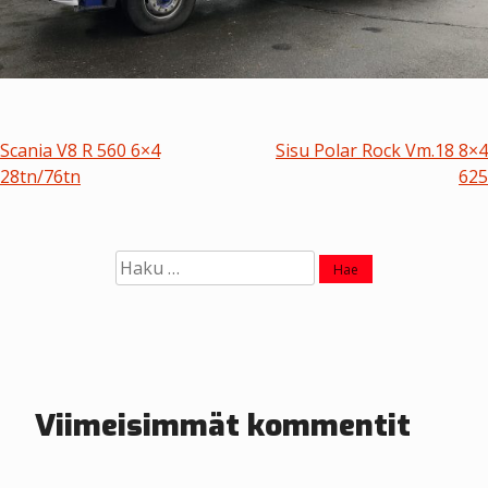
A
Scania V8 R 560 6×4
Sisu Polar Rock Vm.18 8×4
28tn/76tn
625
r
t
Haku:
i
k
k
e
Viimeisimmät kommentit
l
i