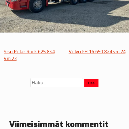
A
Sisu Polar Rock 625 8×4
Volvo FH 16 650 8×4 vm.24
Vm.23
r
t
Haku:
i
k
k
e
Viimeisimmät kommentit
l