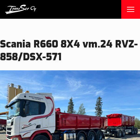
Skip
to
content
Scania R660 8X4 vm.24 RVZ-
858/DSX-571