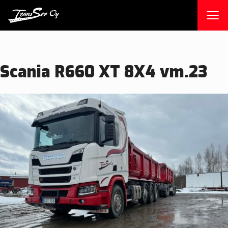
Skip
to
content
Scania R660 XT 8X4 vm.23