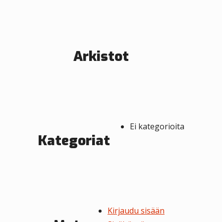
e
n
s
Arkistot
e
l
a
u
Ei kategorioita
s
Kategoriat
Kirjaudu sisään