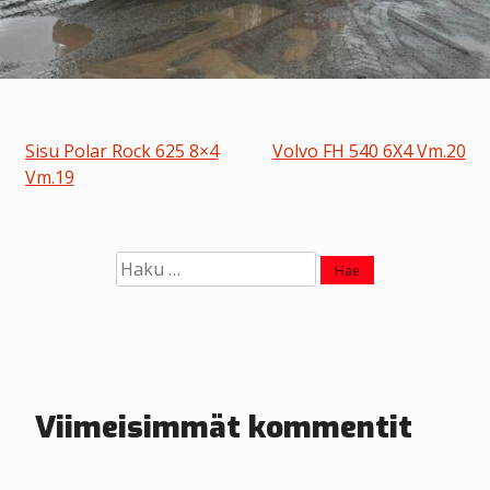
A
Sisu Polar Rock 625 8×4
Volvo FH 540 6X4 Vm.20
Vm.19
r
t
Haku:
i
k
k
e
Viimeisimmät kommentit
l
i