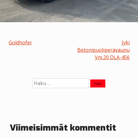
A
Goldhofer
Jyki
Betonipuoliperävaunu
r
Vm.20 DLA-456
t
i
Haku:
k
k
e
l
Viimeisimmät kommentit
i