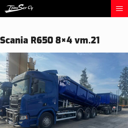
Skip
to
content
Scania R650 8×4 vm.21