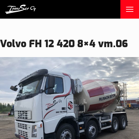
Skip
to
content
Volvo FH 12 420 8×4 vm.06