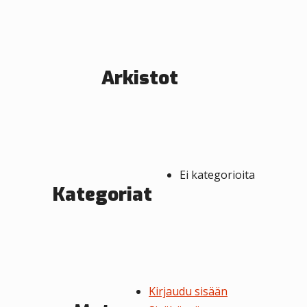
e
n
s
Arkistot
e
l
a
u
Ei kategorioita
s
Kategoriat
Kirjaudu sisään