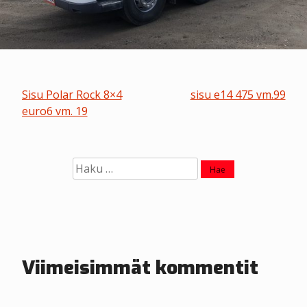
A
Sisu Polar Rock 8×4
sisu e14 475 vm.99
euro6 vm. 19
r
t
Haku:
i
k
k
e
Viimeisimmät kommentit
l
i