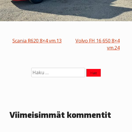
A
Scania R620 8×4 vm.13
Volvo FH 16 650 8×4
vm.24
r
t
Haku:
i
k
k
e
Viimeisimmät kommentit
l
i