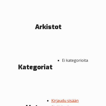
e
n
s
Arkistot
e
l
a
u
Ei kategorioita
s
Kategoriat
Kirjaudu sisään