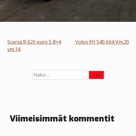
A
Scania R 620 euro 5 8×4
Volvo FH 540 6X4 Vm.20
vm.14
r
t
Haku:
i
k
k
e
Viimeisimmät kommentit
l
i