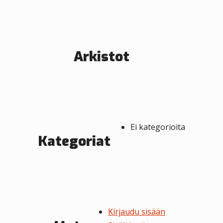
e
n
s
Arkistot
e
l
a
u
Ei kategorioita
s
Kategoriat
Kirjaudu sisään