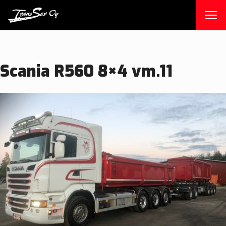
Skip
to
content
Scania R560 8×4 vm.11